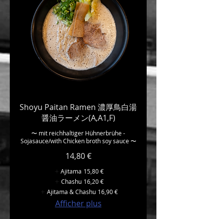
Shoyu Paitan Ramen 濃厚鳥白湯
醤油ラーメン(A,A1,F)
〜 mit reichhaltiger Hühnerbrühe -
Sojasauce/with Chicken broth soy sauce 〜
14,80 €
Ajitama
15,80 €
Chashu
16,20 €
Ajitama & Chashu
16,90 €
Afficher plus