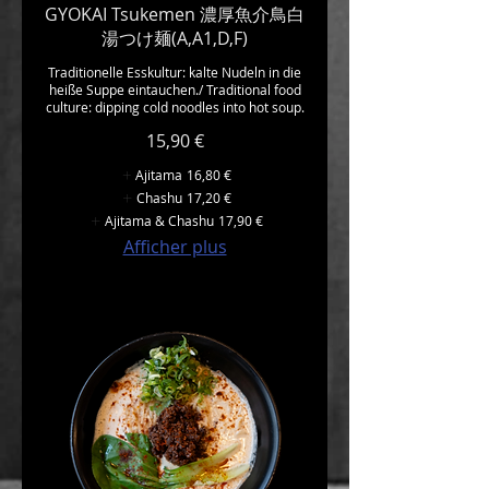
GYOKAI Tsukemen 濃厚魚介鳥白
湯つけ麺(A,A1,D,F)
Traditionelle Esskultur: kalte Nudeln in die
heiße Suppe eintauchen./ Traditional food
culture: dipping cold noodles into hot soup.
15,90 €
Ajitama
16,80 €
Chashu
17,20 €
Ajitama & Chashu
17,90 €
Afficher plus