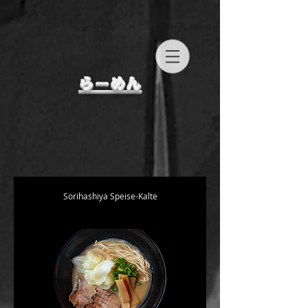
らーめん
Sorihashiya Speise-Kalte