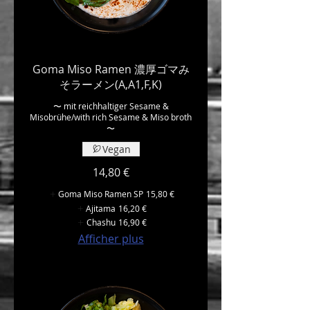
Goma Miso Ramen 濃厚ゴマみ
そラーメン(A,A1,F,K)
〜 mit reichhaltiger Sesame &
Misobrühe/with rich Sesame & Miso broth
〜
Vegan
14,80 €
Goma Miso Ramen SP
15,80 €
Ajitama
16,20 €
Chashu
16,90 €
Afficher plus