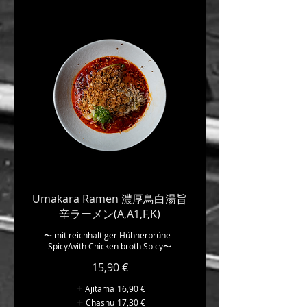
Umakara Ramen 濃厚鳥白湯旨
辛ラーメン(A,A1,F,K)
〜 mit reichhaltiger Hühnerbrühe -
Spicy/with Chicken broth Spicy〜
15,90 €
Ajitama
16,90 €
Chashu
17,30 €