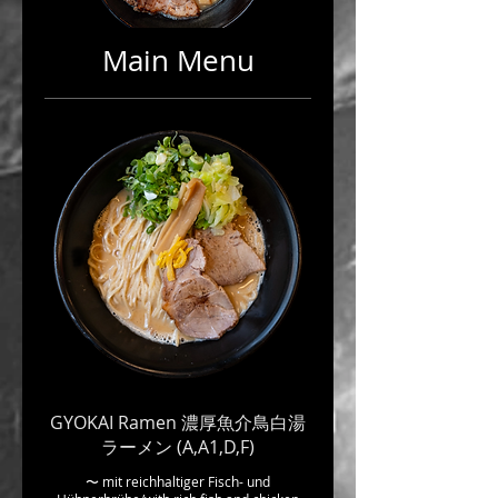
Main Menu
GYOKAI Ramen 濃厚魚介鳥白湯
ラーメン (A,A1,D,F)
〜 mit reichhaltiger Fisch- und