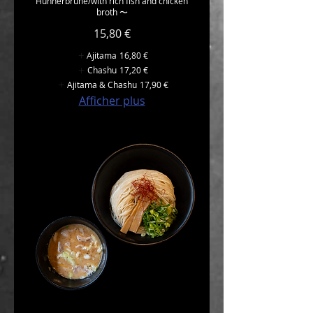
Hühnerbrühe/with rich fish and chicken
broth 〜
15,80 €
Ajitama
16,80 €
Chashu
17,20 €
Ajitama & Chashu
17,90 €
Afficher plus